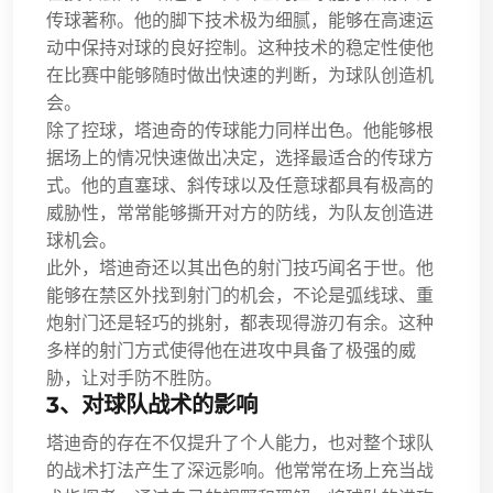
传球著称。他的脚下技术极为细腻，能够在高速运
动中保持对球的良好控制。这种技术的稳定性使他
在比赛中能够随时做出快速的判断，为球队创造机
会。
除了控球，塔迪奇的传球能力同样出色。他能够根
据场上的情况快速做出决定，选择最适合的传球方
式。他的直塞球、斜传球以及任意球都具有极高的
威胁性，常常能够撕开对方的防线，为队友创造进
球机会。
此外，塔迪奇还以其出色的射门技巧闻名于世。他
能够在禁区外找到射门的机会，不论是弧线球、重
炮射门还是轻巧的挑射，都表现得游刃有余。这种
多样的射门方式使得他在进攻中具备了极强的威
胁，让对手防不胜防。
3、对球队战术的影响
塔迪奇的存在不仅提升了个人能力，也对整个球队
的战术打法产生了深远影响。他常常在场上充当战