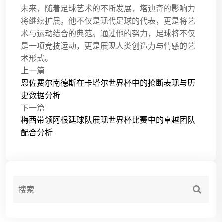
未来，随着足球艺术的不断发展，塔迪奇的影响力
将继续扩展。他不仅是现代足球的代表，更是将艺
术与运动结合的典范。通过他的努力，足球将不仅
是一项竞技运动，更是展现人类创造力与情感的艺
术形式。
上一篇
恩佐费尔南德斯在卡塔尔世界杯中的抢断表现与历
史数据分析
下一篇
梅西带领阿根廷球队展现世界杯比赛中的卓越团队
配合分析