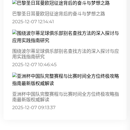
巴黎圣日耳曼欧冠征途背后的奋斗与梦想之路
2025-12-07 12:14:41
围绕波尔蒂足球俱乐部别名查找方法的深入探讨与应
用实践指南研究
2025-12-07 10:46:45
亚洲杯中国队完整赛程与比赛时间全方位终极攻略指
南最新版权威解读
2025-12-07 09:13:37