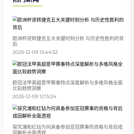
欧洲杯逆转捷克五大关键时刻分析 与历史性胜利的背
后
2025-12-09 13:44:52
欧冠法甲英超意甲赛事特点深度解析与多维风格全面
比较趋势洞察
2025-12-09 12:15:24
探究浦和红钻为何具备参加亚冠赛事的资格与背后成
因解析全面透视