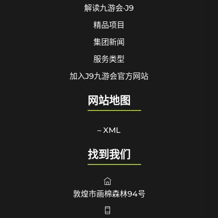
解读九游会·J9
精品项目
集团新闻
服务类型
加入J9九游会官方网站
网站地图
– XML
找到我们
敦煌市画棉森林94号