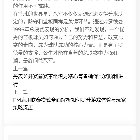
的作用不可或缺。
在篮球的世界里，冠军不仅仅是通过进攻得分来决
定的，防守和篮板同样是关键环节。通过对罗德曼
1996年总决赛表现的分析，我们不难发现，一个优
秀的篮板球员如何通过自己的努力和智慧，改变比
赛的走向，成为球队成功的核心力量。正是有了罗
德曼的支撑，公牛才能在当年的总决赛中力挽狂
澜，最终问鼎冠军。
上一篇
丹麦公开赛前赛事组织方精心筹备确保比赛顺利进
行
下一篇
FM启用联赛模式全面解析如何提升游戏体验与玩家
策略深度