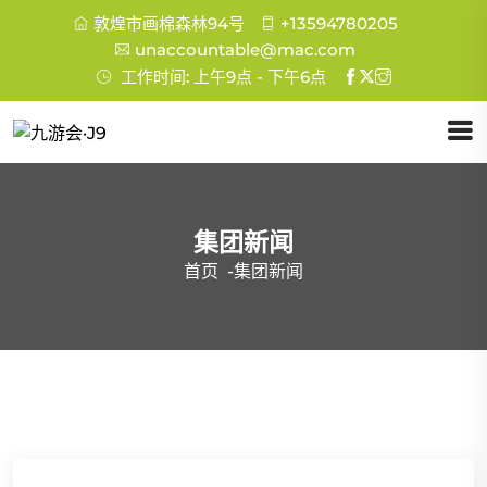
敦煌市画棉森林94号
+13594780205
unaccountable@mac.com
工作时间: 上午9点 - 下午6点
集团新闻
首页
-
集团新闻