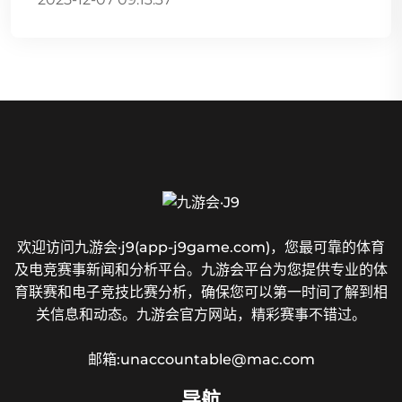
欢迎访问九游会·j9(app-j9game.com)，您最可靠的体育
及电竞赛事新闻和分析平台。九游会平台为您提供专业的体
育联赛和电子竞技比赛分析，确保您可以第一时间了解到相
关信息和动态。九游会官方网站，精彩赛事不错过。
邮箱:unaccountable@mac.com
导航