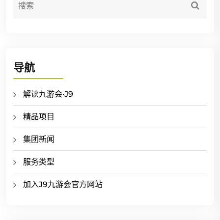
导航
解读九游会·J9
精品项目
集团新闻
服务类型
加入J9九游会官方网站