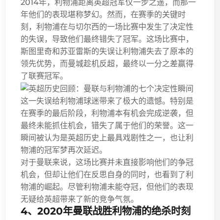
2014年，利物浦距离英超冠军仅一步之遥，而那一
年他们的表现堪称梦幻。然而，在赛季的关键时
刻，利物浦在与切尔西的一场比赛中发生了决定性
的失误，导致他们最终错失了冠军。这场比赛中，
斯图里奇和苏亚雷斯的失误让利物浦失去了原本的
领先优势，而曼城趁机反超，最终以一分之差赢得
了联赛冠军。
这一失误给利物浦球迷带来了极大的遗憾。特别是
在赛季的最后阶段，利物浦本有机会完成逆袭，但
最终未能抓住机会，错失了属于他们的荣誉。这一
瞬间被认为是英超历史上最具戏剧性之一，也让利
物浦的冠军梦再次延迟。
对于曼联来说，这场比赛并未直接影响他们的争冠
机会，但却让他们在反思自身的同时，也看到了利
物浦的崛起。尽管利物浦未能夺冠，但他们的表现
无疑给英超带来了新的竞争气氛。
4、2020年曼联战胜利物浦的绝杀时刻