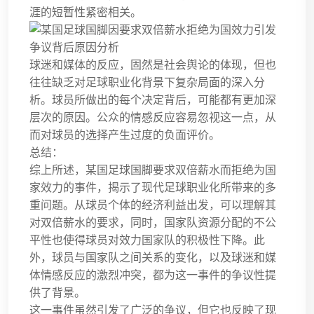
涯的短暂性紧密相关。
球迷和媒体的反应，固然是社会舆论的体现，但也
往往缺乏对足球职业化背景下复杂局面的深入分
析。球员所做出的每个决定背后，可能都有更加深
层次的原因。公众的情感反应容易忽视这一点，从
而对球员的选择产生过度的负面评价。
总结：
综上所述，某国足球国脚要求双倍薪水而拒绝为国
家效力的事件，揭示了现代足球职业化所带来的多
重问题。从球员个体的经济利益出发，可以理解其
对双倍薪水的要求，同时，国家队资源分配的不公
平性也使得球员对效力国家队的积极性下降。此
外，球员与国家队之间关系的变化，以及球迷和媒
体情感反应的激烈冲突，都为这一事件的争议性提
供了背景。
这一事件虽然引发了广泛的争议，但它也反映了现