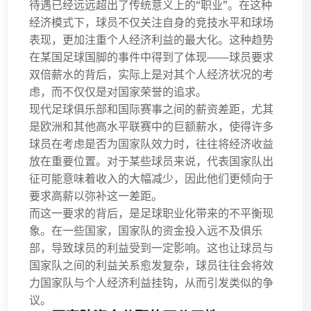
待遇已经远远超出了传统意义上的“职业”。在这种
经济模式下，球员不仅关注自身的竞技水平和球场
表现，更加注重个人经济利益的最大化。这种趋势
在某国足球国脚的事件中得到了体现——球员要求
双倍薪水的背后，实际上是对其个人经济状况的考
虑，而不仅仅是对国家荣誉的追求。
现代足球俱乐部和国际赛事之间的薪资差距，尤其
是欧洲和其他高水平联赛中的巨额薪水，使得许多
球员在考虑是否为国家队效力时，往往将经济收益
放在重要位置。对于某些球员来说，代表国家队出
征可能意味着收入的大幅减少，因此他们更倾向于
要求高薪以弥补这一差距。
而这一要求的背后，是足球职业化带来的不平衡现
象。在一些国家，国家队的资金投入远不及俱乐
部，导致球员的利益受到一定影响。这也让球员与
国家队之间的利益关系愈发复杂，球员往往会将效
力国家队与个人经济利益挂钩，从而引发类似的争
议。