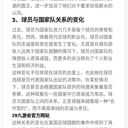
源的匮乏，进一步加深了他们对于要求双倍薪水的
认同。
3、球员与国家队关系的变化
过去，球员为国家队效力几乎是每个球员的荣誉和
责任。然而，随着现代足球的职业化，球员对国家
队的忠诚度和责任感发生了变化。尤其是在俱乐部
收入远高于国家队报酬的情况下，球员对国家队的
情感投入逐渐减弱，而更多的关注转向了个人职业
生涯和经济利益。
这种变化不仅体现在球员的态度上，也反映在球员
选择是否代表国家队出征的决策中。在某些情况
下，球员甚至会根据国家队提供的待遇来衡量是否
参赛，这种现象在一些国家中已逐渐成为常态。球
员与国家队之间的关系，正变得越来越像是一种“合
作契约”，而不再是单纯的忠诚与责任。
J9九游会官方网站
这种关系的变化在某国足球国脚的事件中得到了具