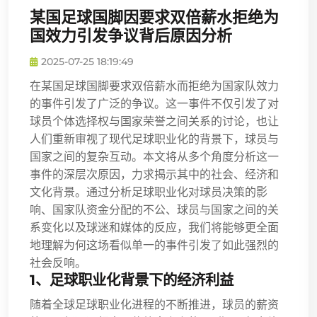
某国足球国脚因要求双倍薪水拒绝为
国效力引发争议背后原因分析
2025-07-25 18:19:49
在某国足球国脚要求双倍薪水而拒绝为国家队效力
的事件引发了广泛的争议。这一事件不仅引发了对
球员个体选择权与国家荣誉之间关系的讨论，也让
人们重新审视了现代足球职业化的背景下，球员与
国家之间的复杂互动。本文将从多个角度分析这一
事件的深层次原因，力求揭示其中的社会、经济和
文化背景。通过分析足球职业化对球员决策的影
响、国家队资金分配的不公、球员与国家之间的关
系变化以及球迷和媒体的反应，我们将能够更全面
地理解为何这场看似单一的事件引发了如此强烈的
社会反响。
1、足球职业化背景下的经济利益
随着全球足球职业化进程的不断推进，球员的薪资