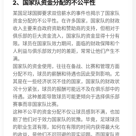
2、国家队资金分配的不公平性
某国足球国脚要求双倍薪水的事件也揭示了国家队
资金分配的不公平性。在许多国家，国家队的财政
收入主要来自政府资助和赞助商的支持，但相对于
俱乐部的巨大资金流入，国家队的资金显得十分有
限。球员在国家队效力期间，面临的财政保障和个
人利益与俱乐部效力时的差距，常常让他们产生不
满。
国家队的资金使用，往往在备战、比赛和管理方面
分配不均，球员的薪酬和待遇也因此受到影响。尤
其是在一些经济状况不佳的国家，国家队的财政状
况十分紧张，球员的报酬可能远不及在俱乐部中的
待遇。这种差距导致球员可能更倾向于选择俱乐部
赛事而非国家队比赛。
这种不公平的资金分配不仅让球员感到不满，也加
剧了他们对于效力国家队的犹豫。毕竟，足球球员
的职业生涯有限，如何在有限的时间内获得最大化
的收益，是他们不可回避的现实问题。而国家队资