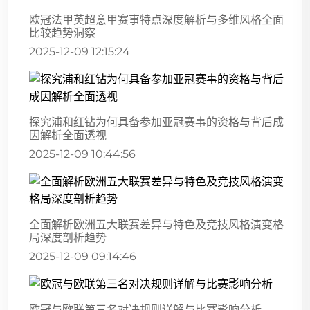
欧冠法甲英超意甲赛事特点深度解析与多维风格全面
比较趋势洞察
2025-12-09 12:15:24
探究浦和红钻为何具备参加亚冠赛事的资格与背后成
因解析全面透视
2025-12-09 10:44:56
全面解析欧洲五大联赛差异与特色及竞技风格演变格
局深度剖析趋势
2025-12-09 09:14:46
欧冠与欧联第三名对决规则详解与比赛影响分析