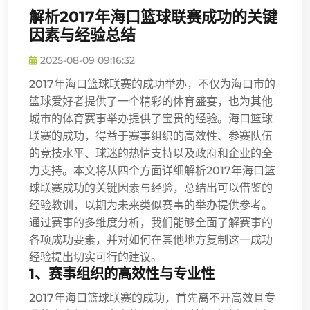
解析2017年海口篮球联赛成功的关键
因素与经验总结
2025-08-09 09:16:32
2017年海口篮球联赛的成功举办，不仅为海口市的
篮球爱好者提供了一个精彩的体育盛宴，也为其他
城市的体育赛事举办提供了宝贵的经验。海口篮球
联赛的成功，得益于赛事组织的高效性、参赛队伍
的竞技水平、球迷的热情支持以及政府和企业的全
力支持。本文将从四个方面详细解析2017年海口篮
球联赛成功的关键因素与经验，总结出可以借鉴的
经验教训，以期为未来类似赛事的举办提供参考。
通过赛事的多维度分析，我们能够全面了解赛事的
各项成功要素，并对如何在其他地方复制这一成功
经验提出切实可行的建议。
1、赛事组织的高效性与专业性
2017年海口篮球联赛的成功，首先离不开高效且专