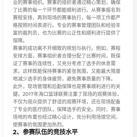
业的赛事组织。赛事的组织者通过精心策划，确保
了比赛的每一个环节都能顺利进行。从赛事报名到
赛程安排，再到现场的赛事执行，每一项工作都严
格按照时间表进行。专业的赛事管理团队和经验丰
富的裁判员，也为比赛的公正性和顺利进行提供了
保障。
赛事的成功离不开细致的规划与执行。例如，赛程
安排方面，赛事组织者合理分配了比赛时间，既保
证了赛事的连续性，又充分考虑了选手的休息需
求。这样既能保持赛事的紧张氛围，又能最大限度
地减少选手的身体疲劳，避免赛事质量的下降。
此外，现场管理和后勤保障也是赛事顺利进行的关
键。2017年海口篮球联赛注重了现场的观赛体验，
不仅为观众提供了舒适的观赛环境，还在现场配备
了专业的医疗团队，保障选手的安全。同时，赛事
场地的布置也经过精心设计，充分利用场馆空间，
使赛事的氛围更加热烈。
2、参赛队伍的竞技水平