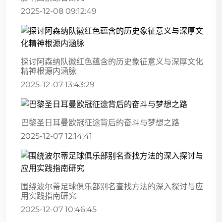
2025-12-08 09:12:49
探讨阿森纳队徽红色蕴含的历史象征意义与深厚文化
精神根源内涵脉
2025-12-07 13:43:29
巴黎圣日耳曼欧冠征途背后的奋斗与梦想之路
2025-12-07 12:14:41
围绕波尔蒂足球俱乐部别名查找方法的深入探讨与应
用实践指南研究
2025-12-07 10:46:45