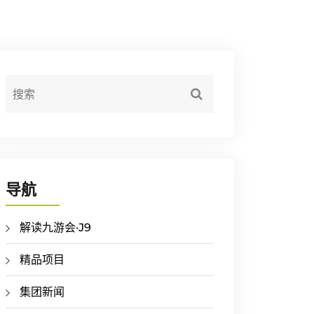
导航
解读九游会·J9
精品项目
集团新闻