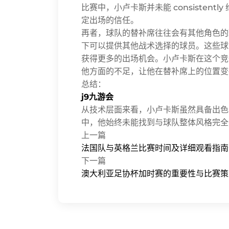
比赛中，小卢卡斯并未能 consisten
定出场的信任。
再者，球队的替补席往往会有其他角色的
下可以提供其他战术选择的球员。这些球
获得更多的出场机会。小卢卡斯在这个竞
他方面的不足，让他在替补席上的位置变
总结：
j9九游会
从技术层面来看，小卢卡斯虽然具备出色
中，他始终未能找到与球队整体风格完全
上一篇
法国队与英格兰比赛时间及详细观看指南
下一篇
澳大利亚足协杯加时赛的重要性与比赛策