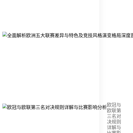
欧冠与
欧联第
三名对
决规则
详解与