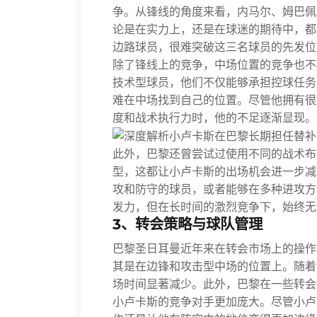
争。从锋线的角度来看，内马尔、姆巴佩
论是在实力上，还是在球迷的期待中，都
边路球员，很难突破这三名球员的先发位
除了锋线上的竞争，中场位置的竞争也不
技术型球员，他们不仅能够承担控球任务
难在中场找到自己的位置。尽管他拥有很
度和战术执行力时，他的不足逐渐显现。
此外，巴黎还曾尝试过使用不同的战术布置
型，这都让小卢卡斯的出场机会进一步减
攻和防守的球员，或者能够在多种进攻方
发力，但在长时间的激烈竞争下，始终无
3、转会策略与球队管理
巴黎圣日耳曼近年来在转会市场上的操作
其是在边锋和攻击型中场的位置上。随着
场时间显著减少。此外，巴黎在一些转会
小卢卡斯的竞争对手更加庞大。尽管小卢