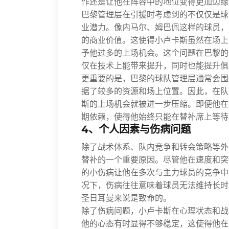
作还是让他在阵容中的地位变得更加边缘
巴黎管理层在引援时考虑到的不仅仅是球
业潜力。像内马尔、姆巴佩这样的球员，
的商业价值。这使得小卢卡斯虽然在场上
予他过多的上场机会。这个问题在巴黎的
仅在技术上能带来提升，同时也能提升俱
更重要的是，巴黎的球队管理层通常会围
据了较多的资源和场上位置。因此，在队
斯的上场机会就被进一步压缩。即便他在
期依赖，使得他始终只能在替补席上等待
4、个人因素与伤病问题
除了战术体系、队内竞争和转会策略等外
替补的一个重要原因。尽管他在速度和突
的小伤病让他在多次与主力球员的竞争中
况下，伤病往往意味着球员无法维持长时
圣日耳曼来说是致命的。
除了伤病问题，小卢卡斯在心理状态和战
他的心态有时显得不够稳定，这使得他在