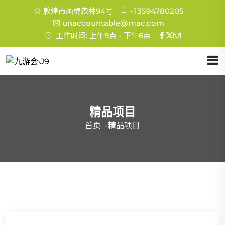
敦煌市画棉森林94号
+13594780205
unaccountable@mac.com
工作时间: 上午9点 - 下午6点
精品项目
首页
-
精品项目