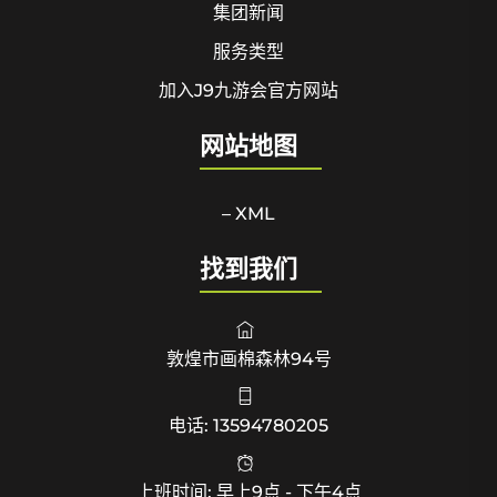
集团新闻
服务类型
加入J9九游会官方网站
网站地图
– XML
找到我们
敦煌市画棉森林94号
电话: 13594780205
上班时间: 早上9点 - 下午4点