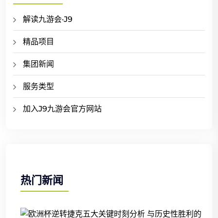
解读九游会·J9
精品项目
集团新闻
服务类型
加入J9九游会官方网站
热门新闻