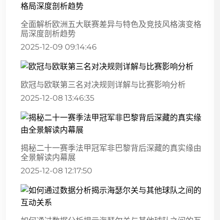
全面解析欧洲五大联赛差异与特色及竞技风格演变格
局深度剖析趋势
2025-12-09 09:14:46
欧冠与欧联第三名对决规则详解与比赛影响分析
2025-12-08 13:46:35
揭秘二十一赛季法甲冠军非巴黎背后深藏的真实缘由
全景解读内幕展
2025-12-08 12:17:50