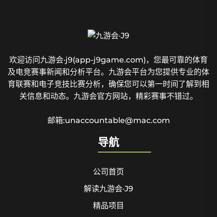
欢迎访问九游会·j9(app-j9game.com)，您最可靠的体育
及电竞赛事新闻和分析平台。九游会平台为您提供专业的体
育联赛和电子竞技比赛分析，确保您可以第一时间了解到相
关信息和动态。九游会官方网站，精彩赛事不错过。
邮箱:unaccountable@mac.com
导航
公司首页
解读九游会·J9
精品项目