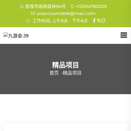
敦煌市画棉森林94号
+13594780205
unaccountable@mac.com
工作时间: 上午9点 - 下午6点
精品项目
首页
-
精品项目