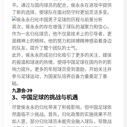
平。通过与国内球员的配合，侯永永在进攻中提供
了新的选择，使球队在面对防守时更加灵活多变。
其次，侯永永的存在增强了球队的凝聚力和信心。
作为一名归化球员，他不仅是技术上的引导者，更
是精神上的榜样。他的努力和拼搏精神感染着身边
的队友，提升了整个团队的士气。
此外，侯永永的成功归化吸引了更多的关注，媒体
的报道和球迷的热情，使得中国足球在国内外的影
响力提升。更多的年轻球员受到激励，开始关注并
参与足球运动，为国家队培养后备力量奠定了基
础。
九游会·J9
3、中国足球的挑战与机遇
尽管侯永永的归化带来了积极影响，但中国足球依
然面临不少挑战。首先，归化政策的实施效果不尽
如人意，部分归化球员未能完全融入球队，导致战