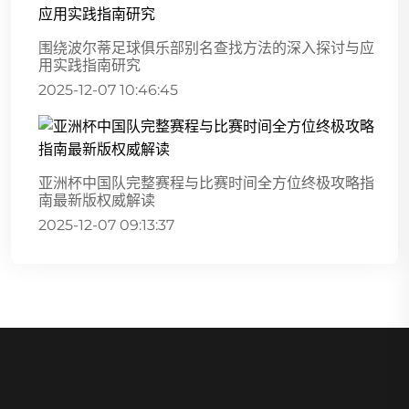
围绕波尔蒂足球俱乐部别名查找方法的深入探讨与应
用实践指南研究
2025-12-07 10:46:45
亚洲杯中国队完整赛程与比赛时间全方位终极攻略指
南最新版权威解读
2025-12-07 09:13:37