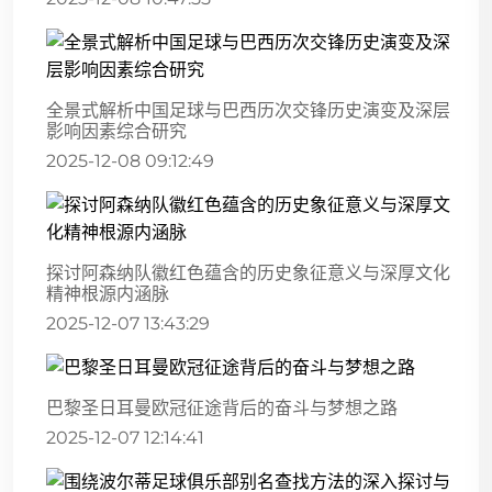
全景式解析中国足球与巴西历次交锋历史演变及深层
影响因素综合研究
2025-12-08 09:12:49
探讨阿森纳队徽红色蕴含的历史象征意义与深厚文化
精神根源内涵脉
2025-12-07 13:43:29
巴黎圣日耳曼欧冠征途背后的奋斗与梦想之路
2025-12-07 12:14:41