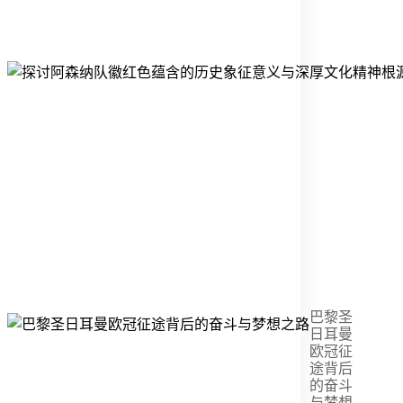
巴黎圣
日耳曼
欧冠征
途背后
的奋斗
与梦想