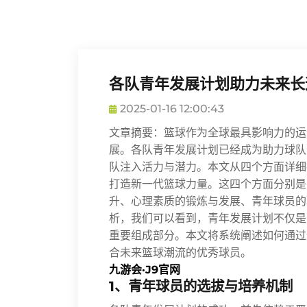
各队青年发展计划助力未来长
2025-01-16 12:00:43
文章摘要：篮球作为全球最具影响力的运
展。各队青年发展计划已经成为助力球队
队注入活力与潜力。本文从四个方面详细
打造新一代篮球力量。这四个方面分别是
升、心理素质的锻炼与发展、青年球员的
析，我们可以看到，青年发展计划不仅是
重要组成部分。本文将系统阐述如何通过
合未来篮球潮流的优秀球员。
九游会·J9官网
1、青年球员的选拔与培养机制