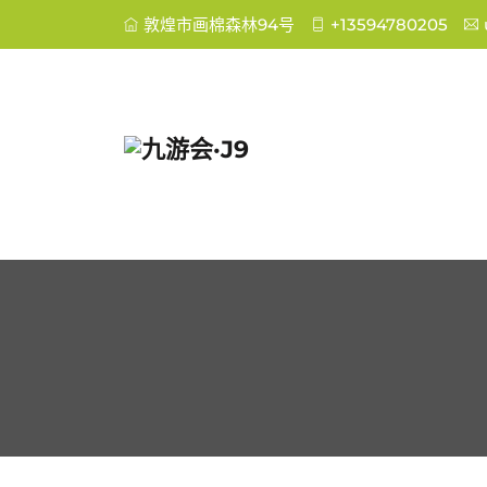
敦煌市画棉森林94号
+13594780205