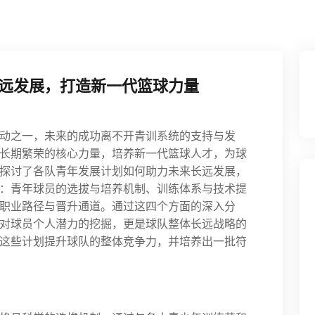
远发展，打造新一代篮球力量
动之一，未来的成功离不开青训系统的支持与发
长期繁荣的核心力量，培养新一代篮球人才，为球
探讨了各队青年发展计划如何助力未来长远发展，
：青年球员的选拔与培养机制、训练体系与技术提
职业路径与晋升通道。通过这四个方面的深入分
对球员个人潜力的挖掘，更是球队整体长远战略的
这些计划提升球队的整体竞争力，并培养出一批符