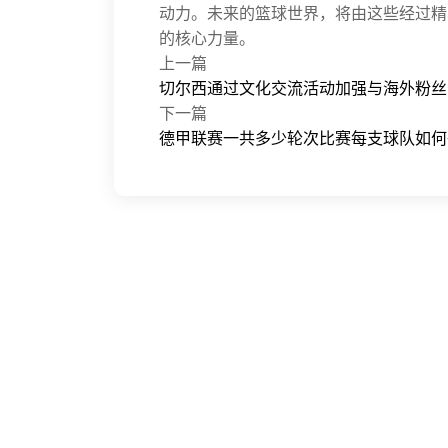
动力。未来的篮球世界，将由这些经过精
的核心力量。
上一篇
切尔西通过文化交流活动加强与海外粉丝
下一篇
德甲联赛一共多少轮次比赛每支球队如何