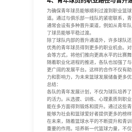
4、青年球员的职业路径与晋升
为确保青年球员能够顺利过渡到职业篮球
道。通过与俱乐部一线队的紧密联系，青
通常会设有多种晋升渠道，例如从青年队
了球员能够平稳过渡。
除了球队内部的晋升通道外，许多球队还
优秀的青年球员得到更多的职业机会。对
会等方式，将他们推向更高水平的比赛舞
随着职业化进程的推进，各队也加强了与
更广阔的发展平台。这样的合作不仅有助
力和影响力，为未来篮球发展储备更多优
总结：
各队的青年发展计划，不仅为球队培养了
的活力。从选拔、训练、心理素质到职业
能在多方面得到锻炼和提升。通过这些青
能够为社会和篮球爱好者提供更多的榜样
在未来，随着篮球水平的不断提升和青训
重要的作用。培养新一代篮球力量，不仅