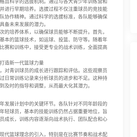
格且科学的选拔机制。通过与各大青少年训练营和
并进行早期培养。选拔过程不仅注重球员的竞技能
队协作精神。通过科学的选拔标准，各队能够确保
具备未来发展的潜力。
次的培养体系，以确保球员能够不断提升。首先，
基本的篮球技术，如运球、投篮、防守等。随着年
比赛和训练中，接受更专业的战术训练，全面提高
，对青训球员的成长进行跟踪和评估。这些观察员
过日常训练记录来分析球员的进步和不足。这种持
到及时的指导和调整，从而最大化其潜力。
年发展计划中的关键环节。各队针对不同年龄段的
年轻球员，基本的技能训练仍然占据重要地位，旨
员成长，训练内容逐渐向战术执行、团队配合和心
现代篮球理念的引入，特别是在比赛节奏和战术配