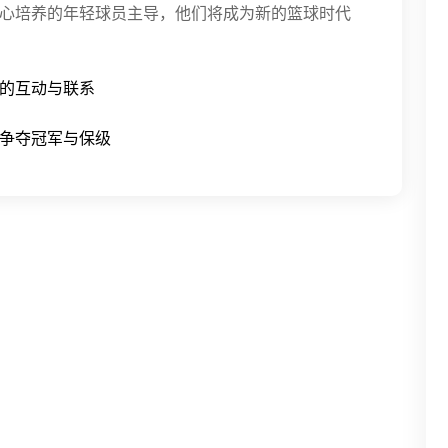
心培养的年轻球员主导，他们将成为新的篮球时代
的互动与联系
争夺冠军与保级