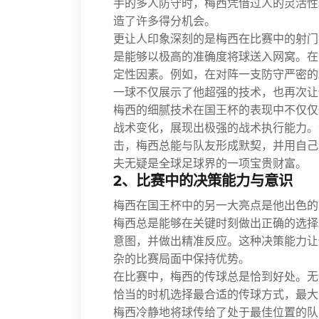
手的多人防守时，梅西凭借过人的灵活性
造了许多得分机会。
更让人印象深刻的是梅西在比赛中的射门
是能够以极高的准确度将球送入网窝。在
定性因素。例如，在对阵一支防守严密的
一球不仅展示了他超强的技术，也再次让
梅西的细腻技术在国王杯的表现中不仅仅
战术变化，展现出极强的战术执行能力。
击，梅西总能与队友形成默契，并用自己
夫无疑是全球足球界的一项宝贵财富。
2、比赛中的决策能力与意识
梅西在国王杯中的另一大亮点是他出色的
梅西总是能够在关键时刻做出正确的选择
意图，并做出精准反应。这种决策能力让
杂的比赛局面中保持优势。
在比赛中，梅西的传球总是恰到好处。无
恰当的时机选择最合适的传球方式，最大
梅西冷静地将球传给了处于最佳位置的队