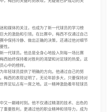
中，梅西的关键时刻表现，无疑是巴萨成功的关
迷和媒体的关注，也成为了新一代球员的学习榜
巨大的激励和引领。在比赛中，梅西不仅通过自己
赛中保持冷静、做出正确的决策，还通过他对细节
要性。
新一代球员。他总是全身心地投入到每一场比赛
梅西始终保持着对胜利的渴望和对足球的热爱。这
员心中的榜样。
为年轻球员提供了明确的方向。他通过自己的努
。梅西的表现证明了，无论年龄多大，只要保持对
世界足坛占有一席之地。这一精神激励着年轻球员
中又一巅峰时刻。他不仅通过精湛的技术、出色的
了重要胜利，更通过他的职业精神和领导力，成为