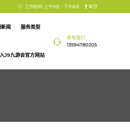
工作时间: 上午9点 - 下午6点
团新闻
服务类型
致电我们
13594780205
入J9九游会官方网站