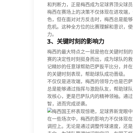
和判断力，正是梅西成为足球界顶尖球员
梅西在赛场上的决策不仅体现在进攻端，
色，但在面对对方反击时，梅西总是能够
危机。这种全方位的比赛理解和意识，使
力。
3、关键时刻的影响力
梅西的最大特点之一就是他在关键时刻的
赛的决定性时刻挺身而出，成为球队的救
记精妙的任意球帮助巴萨扳平比分，并在
的关键时刻表现，帮助球队成功晋级。
不仅仅是进攻端，梅西的领导力也是巴萨
总是能够通过指挥与激励队友，帮助球队
攻核心，更是巴萨队内的精神领袖。通过
智，进而完成逆袭。
在一些场次中，梅西的影响力不仅体现在
调控上。无论是通过调整传球速度，还是