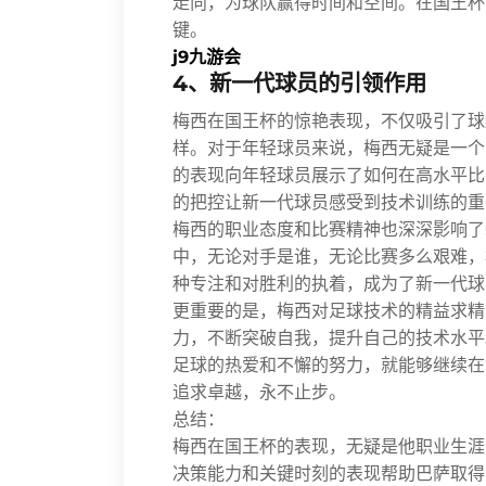
走向，为球队赢得时间和空间。在国王杯
键。
j9九游会
4、新一代球员的引领作用
梅西在国王杯的惊艳表现，不仅吸引了球
样。对于年轻球员来说，梅西无疑是一个
的表现向年轻球员展示了如何在高水平比
的把控让新一代球员感受到技术训练的重
梅西的职业态度和比赛精神也深深影响了
中，无论对手是谁，无论比赛多么艰难，
种专注和对胜利的执着，成为了新一代球
更重要的是，梅西对足球技术的精益求精
力，不断突破自我，提升自己的技术水平
足球的热爱和不懈的努力，就能够继续在
追求卓越，永不止步。
总结：
梅西在国王杯的表现，无疑是他职业生涯
决策能力和关键时刻的表现帮助巴萨取得