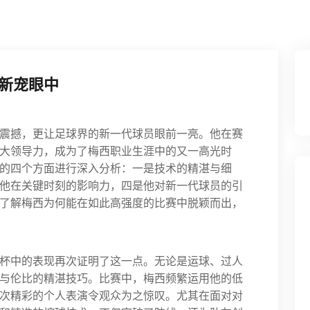
新宠眼中
震撼，更让足球界的新一代球员眼前一亮。他在赛
大领导力，成为了梅西职业生涯中的又一高光时
的四个方面进行深入分析：一是技术的精湛与细
他在关键时刻的影响力，四是他对新一代球员的引
了解梅西为何能在如此高强度的比赛中脱颖而出，
杯中的表现再次证明了这一点。无论是运球、过人
与伦比的精湛技巧。比赛中，梅西频繁运用他的低
次精彩的个人表演令观众为之惊叹。尤其在面对对