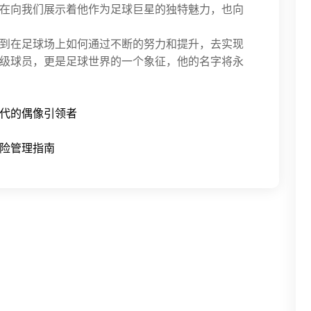
在向我们展示着他作为足球巨星的独特魅力，也向
到在足球场上如何通过不断的努力和提升，去实现
级球员，更是足球世界的一个象征，他的名字将永
代的偶像引领者
险管理指南