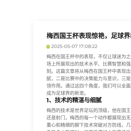
梅西国王杯表现惊艳，足球界
2025-05-07 17:08:22
梅西在国王杯中的表现，不仅让球迷为之
场上所展现出的技术水平、比赛智慧和强
刻。这篇文章将从梅西在国王杯中表现出
腻，二是比赛中的决策能力与意识，三是
领作用。通过这四个角度，我们可以全面
成为足球界的新宠。
1、技术的精湛与细腻
梅西的技术是世界足坛的顶级，他在国王
还是射门，梅西的每一个动作都展现出无
重心和精细的脚下技术突破对方防线，几