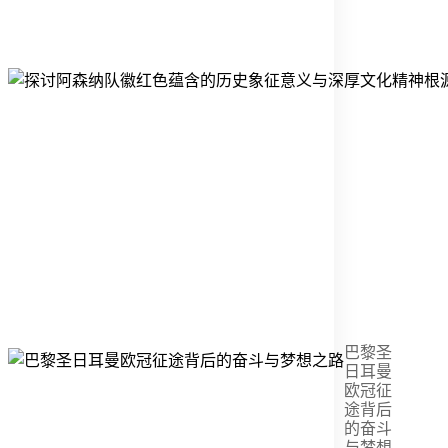
巴黎圣
日耳曼
欧冠征
途背后
的奋斗
与梦想