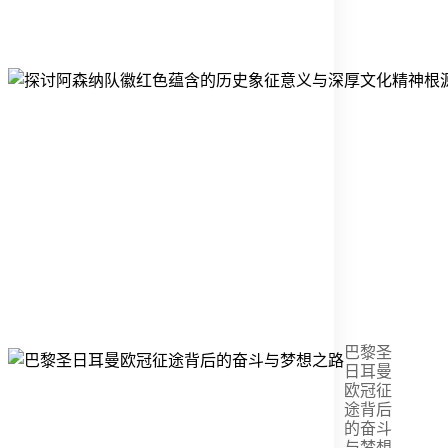
巴黎圣
日耳曼
欧冠征
途背后
的奋斗
与梦想