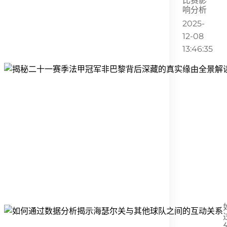
比赛影
响分析
2025-
12-08
13:46:35