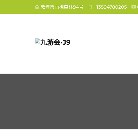
敦煌市画棉森林94号
+13594780205