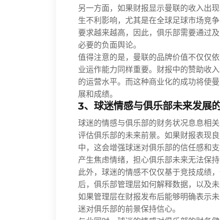
另一方面，如果财报显示曼联的收入出现
生不利影响，尤其是在全球足球市场竞争
要求越来越高，因此，俱乐部需要通过及
必要的负面舆论。
值得注意的是，曼联的品牌价值不仅仅依
业运作能力同样重要。财报中的赞助收入
的运营水平。而这种商业化的成功将使曼
展和成绩。
3、球迷情感与俱乐部未来发展
球迷的情感与俱乐部的财务状况息息相关
评估俱乐部的未来前景。如果财报表现良
中，这会增强球迷对俱乐部的信任感和支
产生焦虑情绪，担心俱乐部未来无法保持
此外，球迷的情感不仅仅基于竞技成绩，
后，俱乐部管理层如何解释数据，以及未
如果管理层在财报发布后能够明确表示未
迷对俱乐部的前景保持信心。