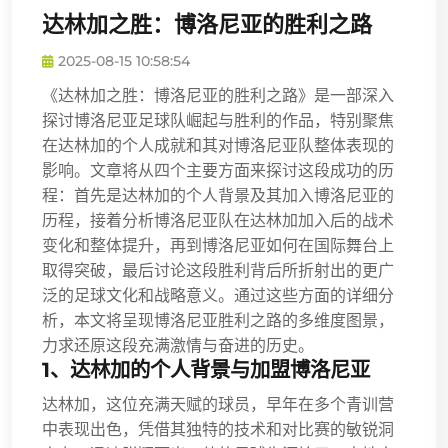
达林加之胜：博洛尼亚的胜利之路
2025-08-15 10:58:54
《达林加之胜：博洛尼亚的胜利之路》是一部深入
探讨博洛尼亚足球队崛起与胜利的作品，特别聚焦
在达林加的个人成就和其对博洛尼亚队整体表现的
影响。文章将从四个主要方面来探讨这段成功的历
程：首先是达林加的个人背景及其加入博洛尼亚的
历程，接着分析博洛尼亚队在达林加加入后的战术
变化和整体提升，再到博洛尼亚如何在国际舞台上
取得突破，最后讨论这段胜利背后所折射出的更广
泛的足球文化和战略意义。通过这些方面的详细分
析，本文将呈现博洛尼亚胜利之路的多维度图景，
力求还原这段充满激情与奋进的历史。
1、达林加的个人背景与加盟博洛尼亚
达林加，这位充满天赋的球员，早年在多个青训营
中表现出色，凭借其独特的技术和对比赛的敏锐洞