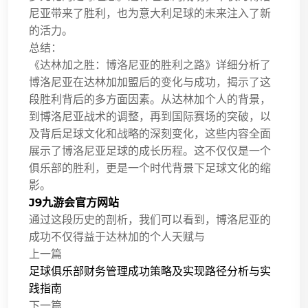
尼亚带来了胜利，也为意大利足球的未来注入了新
的活力。
总结：
《达林加之胜：博洛尼亚的胜利之路》详细分析了
博洛尼亚在达林加加盟后的变化与成功，揭示了这
段胜利背后的多方面因素。从达林加个人的背景，
到博洛尼亚战术的调整，再到国际赛场的突破，以
及背后足球文化和战略的深刻变化，这些内容全面
展示了博洛尼亚足球的成长历程。这不仅仅是一个
俱乐部的胜利，更是一个时代背景下足球文化的缩
影。
J9九游会官方网站
通过这段历史的剖析，我们可以看到，博洛尼亚的
成功不仅得益于达林加的个人天赋与
上一篇
足球俱乐部财务管理成功策略及实现路径分析与实
践指南
下一篇