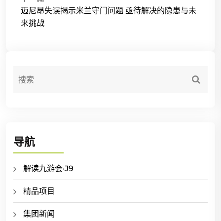
迈尼昂失误揭示米兰守门问题 亟待解决的隐患与未
来挑战
导航
解读九游会·J9
精品项目
集团新闻