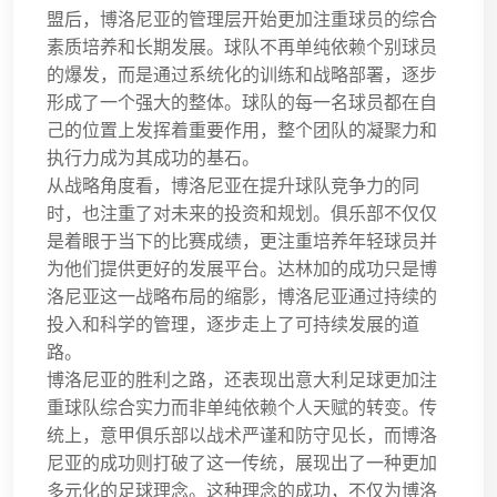
盟后，博洛尼亚的管理层开始更加注重球员的综合
素质培养和长期发展。球队不再单纯依赖个别球员
的爆发，而是通过系统化的训练和战略部署，逐步
形成了一个强大的整体。球队的每一名球员都在自
己的位置上发挥着重要作用，整个团队的凝聚力和
执行力成为其成功的基石。
从战略角度看，博洛尼亚在提升球队竞争力的同
时，也注重了对未来的投资和规划。俱乐部不仅仅
是着眼于当下的比赛成绩，更注重培养年轻球员并
为他们提供更好的发展平台。达林加的成功只是博
洛尼亚这一战略布局的缩影，博洛尼亚通过持续的
投入和科学的管理，逐步走上了可持续发展的道
路。
博洛尼亚的胜利之路，还表现出意大利足球更加注
重球队综合实力而非单纯依赖个人天赋的转变。传
统上，意甲俱乐部以战术严谨和防守见长，而博洛
尼亚的成功则打破了这一传统，展现出了一种更加
多元化的足球理念。这种理念的成功，不仅为博洛