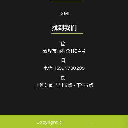
– XML
找到我们
敦煌市画棉森林94号
电话: 13594780205
上班时间: 早上9点 - 下午4点
Copyright ©
九游会·J9官网
.