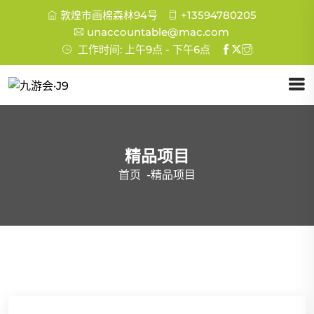
敦煌市画棉森林94号
+13594780205
unaccountable@mac.com
工作时间: 上午9点 - 下午6点
精品项目
首页
-
精品项目