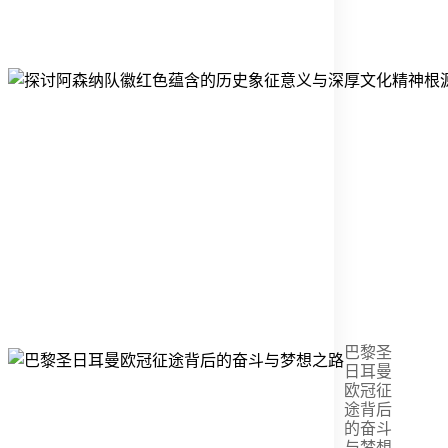
巴黎圣
日耳曼
欧冠征
途背后
的奋斗
与梦想