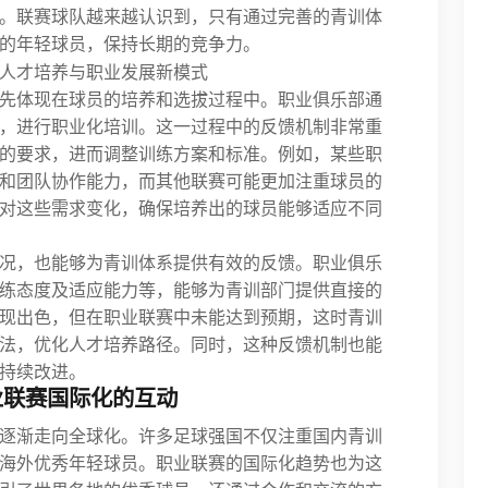
。联赛球队越来越认识到，只有通过完善的青训体
的年轻球员，保持长期的竞争力。
先体现在球员的培养和选拔过程中。职业俱乐部通
，进行职业化培训。这一过程中的反馈机制非常重
的要求，进而调整训练方案和标准。例如，某些职
和团队协作能力，而其他联赛可能更加注重球员的
对这些需求变化，确保培养出的球员能够适应不同
况，也能够为青训体系提供有效的反馈。职业俱乐
练态度及适应能力等，能够为青训部门提供直接的
现出色，但在职业联赛中未能达到预期，这时青训
法，优化人才培养路径。同时，这种反馈机制也能
持续改进。
业联赛国际化的互动
逐渐走向全球化。许多足球强国不仅注重国内青训
海外优秀年轻球员。职业联赛的国际化趋势也为这