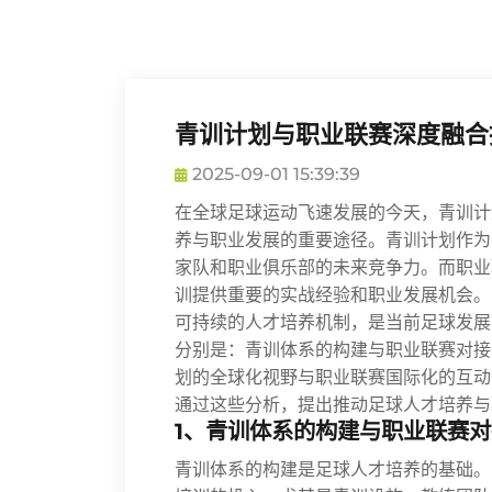
青训计划与职业联赛深度融合
2025-09-01 15:39:39
在全球足球运动飞速发展的今天，青训计
养与职业发展的重要途径。青训计划作为
家队和职业俱乐部的未来竞争力。而职业
训提供重要的实战经验和职业发展机会。
可持续的人才培养机制，是当前足球发展
分别是：青训体系的构建与职业联赛对接
划的全球化视野与职业联赛国际化的互动
通过这些分析，提出推动足球人才培养与
1、青训体系的构建与职业联赛对
青训体系的构建是足球人才培养的基础。