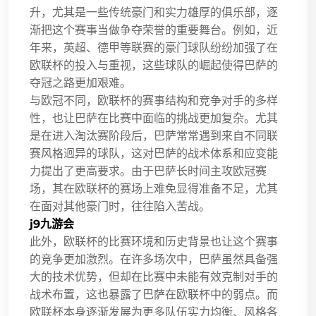
升，尤其是一些传统豪门和实力雄厚的俱乐部，逐
渐把这个赛事当做争夺荣誉的重要舞台。例如，近
年来，英超、德甲等联赛的豪门球队纷纷加强了在
欧联杯的投入与重视，这些球队的崛起使得巴萨的
夺冠之路更加艰难。
与欧冠不同，欧联杯的赛事结构和竞争对手的多样
性，也让巴萨在比赛中面临的挑战更加复杂。尤其
是在进入淘汰赛阶段后，巴萨常常遇到来自不同联
赛风格迥异的球队，这对巴萨的战术体系和应变能
力提出了更高要求。由于巴萨长时间主攻欧冠赛
场，其在欧联杯的赛场上难免显得准备不足，尤其
在面对其他豪门时，往往陷入苦战。
j9九游会
此外，欧联杯的比赛环境和历史背景也让这个赛事
的竞争更加激烈。在许多场次中，巴萨虽然具备强
大的技术优势，但却在比赛中未能有效克制对手的
战术布置，这也暴露了巴萨在欧联杯中的弱点。而
欧联杯本身逐渐发展为更多队伍实力均衡、风格各