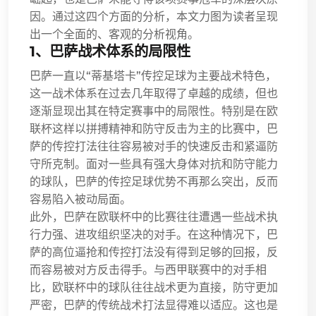
因。通过这四个方面的分析，本文力图为读者呈现
出一个全面的、客观的分析视角。
1、巴萨战术体系的局限性
巴萨一直以“蒂基塔卡”传控足球为主要战术特色，
这一战术体系在过去几年取得了卓越的成绩，但也
逐渐显现出其在特定赛事中的局限性。特别是在欧
联杯这样以拼搏精神和防守反击为主的比赛中，巴
萨的传控打法往往容易被对手的快速反击和紧逼防
守所克制。面对一些具有强大身体对抗和防守能力
的球队，巴萨的传控足球优势不再那么突出，反而
容易陷入被动局面。
此外，巴萨在欧联杯中的比赛往往遭遇一些战术执
行力强、进攻组织坚决的对手。在这种情况下，巴
萨的高位逼抢和传控打法没有得到足够的回报，反
而容易被对方反击得手。与西甲联赛中的对手相
比，欧联杯中的球队往往战术更为直接，防守更加
严密，巴萨的传统战术打法显得难以适应。这也是