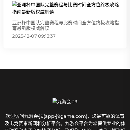
亚洲杯中国队完整赛程与比赛时间全方位终极攻略指
南最新版权威解读
2025-12-07 09:13:37
欢迎访问九游会·j9(app-j9game.com)，您最可靠的体育
及电竞赛事新闻和分析平台。九游会平台为您提供专业的体