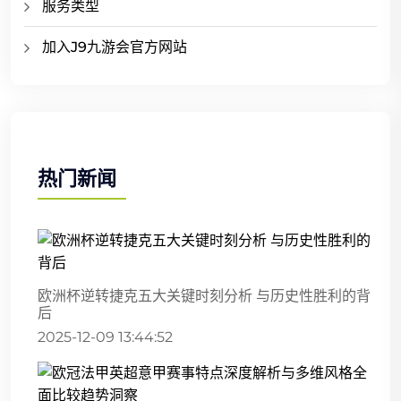
服务类型
加入J9九游会官方网站
热门新闻
欧洲杯逆转捷克五大关键时刻分析 与历史性胜利的背
后
2025-12-09 13:44:52